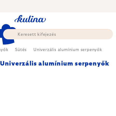
Ugrás
a
fő
tartalomhoz
nyők
Sütés
Univerzális alumínium serpenyők
Univerzális alumínium serpenyők