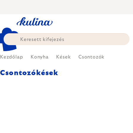
Ugrás
a
fő
tartalomhoz
Kezdőlap
Konyha
Kések
Csontozók
Csontozókések