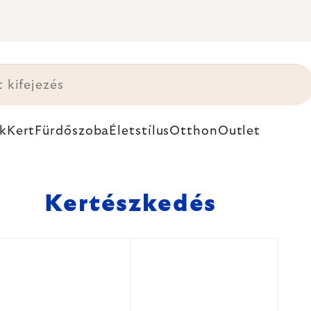
k
Kert
Fürdőszoba
Életstílus
Otthon
Outlet
Kertészkedés