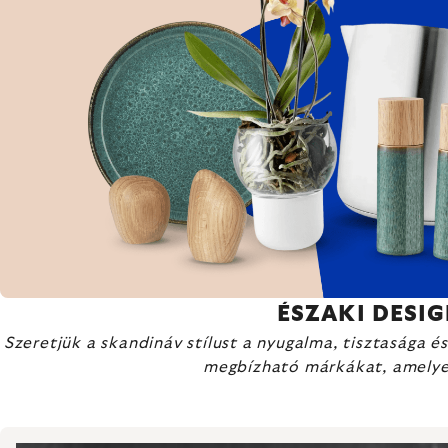
ÉSZAKI DESI
Szeretjük a skandináv stílust a nyugalma, tisztasága é
megbízható márkákat, amelyek