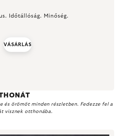
s. Időtállóság. Minőség.
VÁSÁRLÁS
TTHONÁT
lre és örömöt minden részletben. Fedezze fel a
át visznek otthonába.