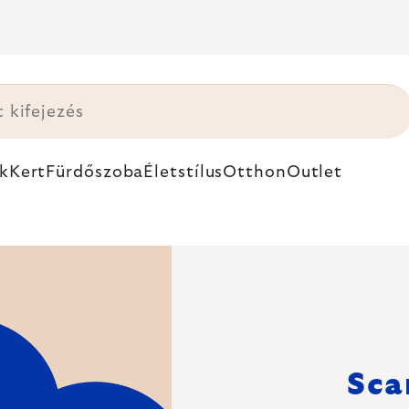
k
Kert
Fürdőszoba
Életstílus
Otthon
Outlet
Sca