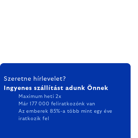
LÁBLÉC
Szeretne hírlevelet?
Ingyenes szállítást adunk Önnek
Maximum heti 2x
Már 177 000 feliratkozónk van
Az emberek 85%-a több mint egy éve
iratkozik fel