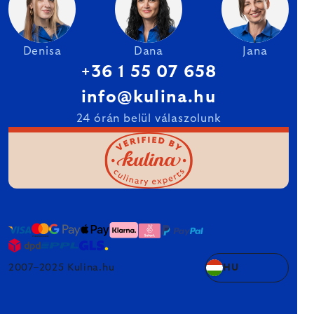
Denisa
Dana
Jana
+36 1 55 07 658
info@kulina.hu
24 órán belül válaszolunk
2007–2025 Kulina.hu
HU