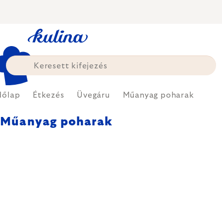
Ugrás
a
fő
tartalomhoz
dőlap
Étkezés
Üvegáru
Műanyag poharak
Műanyag poharak