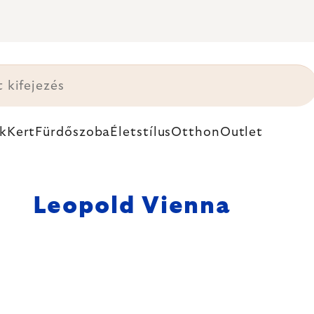
k
Kert
Fürdőszoba
Életstílus
Otthon
Outlet
Leopold Vienna
k és okos
nek. Modern