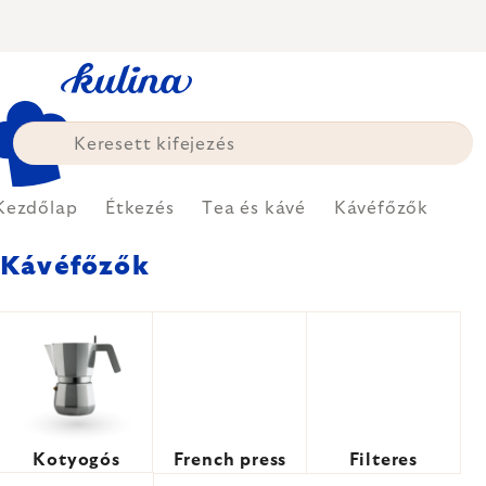
Ugrás
a
fő
tartalomhoz
Kezdőlap
Étkezés
Tea és kávé
Kávéfőzők
Kávéfőzők
Kotyogós
French press
Filteres