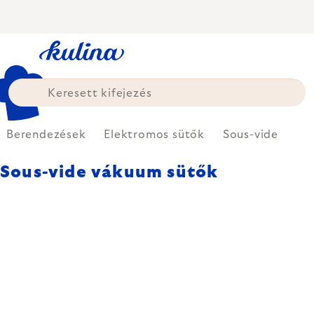
Ugrás
a
fő
tartalomhoz
Berendezések
Elektromos sütők
Sous-vide
Sous-vide vákuum sütők