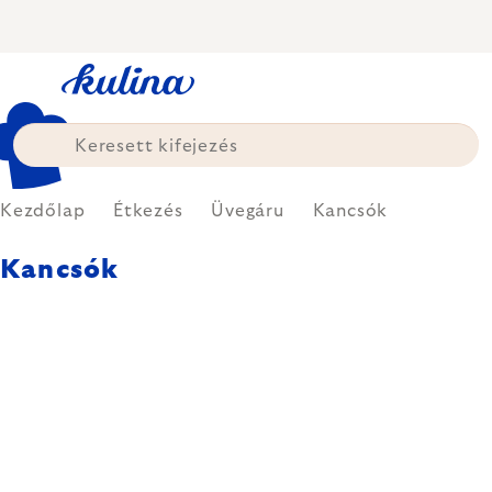
Ugrás
a
fő
tartalomhoz
Kezdőlap
Étkezés
Üvegáru
Kancsók
Kancsók