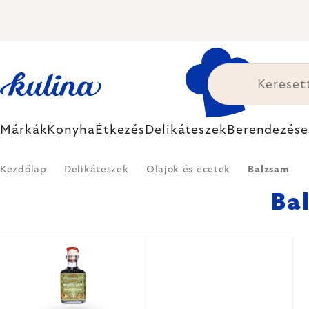
Ugrás
a
fő
tartalomhoz
Márkák
Konyha
Étkezés
Delikáteszek
Berendezése
Kezdőlap
Delikáteszek
Olajok és ecetek
Balzsam
Ba