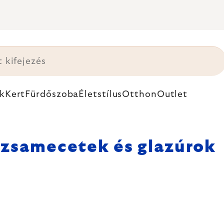
k
Kert
Fürdőszoba
Életstílus
Otthon
Outlet
lzsamecetek és glazúrok