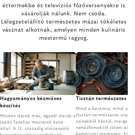
éttermekbe és televíziós főzőversenyekre is
vásárolják nálunk. Nem csoda.
Lélegzetelállító természetes mázai tökéletes
vásznat alkotnak, amelyen minden kulináris
mestermű ragyog.
Hagyományos kézműves
Tisztán természetes
készítés
Mind a kerámia, mind a m
tisztán természetes anyag
Minden darab más, egyedi darab a
színekből készül, mérgező
japán fazekas mesterek keze
nehézfémektől (ólom és
által. A 12. századig visszanyúló
kadmium) mentesen. Enne
hagyományokkal rendelkező