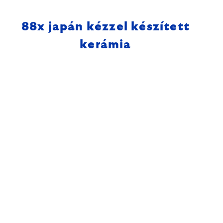
88
x japán kézzel készített
kerámia