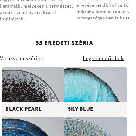
ellenére rendkívül tartósak
kerámiák, melyeket a természet,
mikrohullámú sütőben vag
annak színei és struktúrái
mosogatógépben is haszná
inspiráltak.
35 EREDETI SZÉRIA
Válasszon szériát:
Legkelendőbbek
BLACK PEARL
SKY BLUE