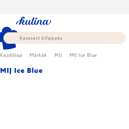
Ugrás
a
fő
tartalomhoz
Kezdőlap
Márkák
MIJ
MIJ Ice Blue
MIJ Ice Blue