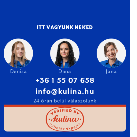
ITT VAGYUNK NEKED
Denisa
Dana
Jana
+36 1 55 07 658
info@kulina.hu
24 órán belül válaszolunk