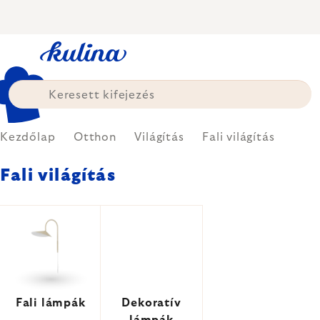
Ugrás
a
fő
tartalomhoz
Kezdőlap
Otthon
Világítás
Fali világítás
Fali világítás
Fali lámpák
Dekoratív