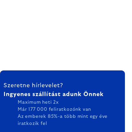
LÁBLÉC
Szeretne hírlevelet?
Ingyenes szállítást adunk Önnek
Maximum heti 2x
Már 177 000 feliratkozónk van
Az emberek 85%-a több mint egy éve
iratkozik fel