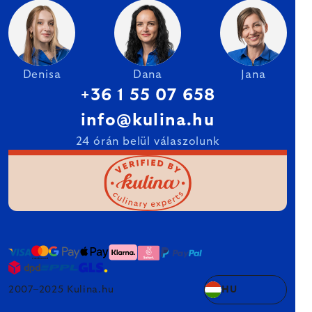
Denisa
Dana
Jana
+36 1 55 07 658
info@kulina.hu
24 órán belül válaszolunk
2007–2025 Kulina.hu
HU