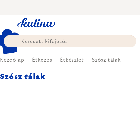
Ugrás
a
fő
tartalomhoz
Kezdőlap
Étkezés
Étkészlet
Szósz tálak
Szósz tálak