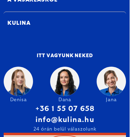
A VÁSÁRLÁSRÓL
KULINA
ITT VAGYUNK NEKED
Denisa
Dana
Jana
+36 1 55 07 658
info@kulina.hu
24 órán belül válaszolunk