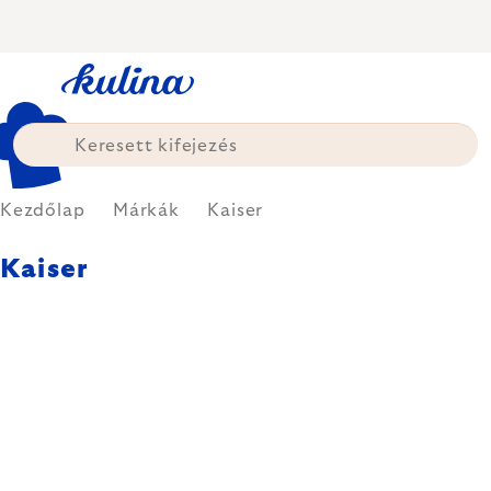
Ugrás
a
fő
tartalomhoz
Kezdőlap
Márkák
Kaiser
Kaiser