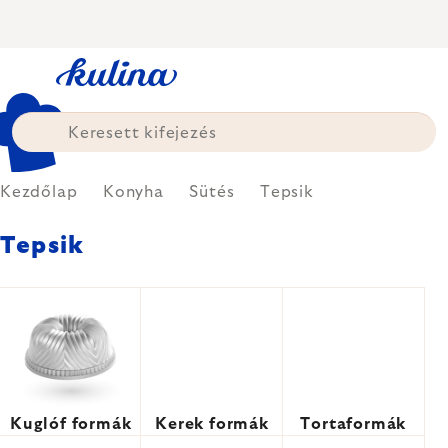
Ugrás
a
fő
tartalomhoz
Kezdőlap
Konyha
Sütés
Tepsik
Tepsik
Kuglóf formák
Kerek formák
Tortaformák