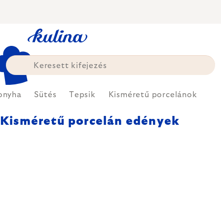
Ugrás
a
fő
tartalomhoz
onyha
Sütés
Tepsik
Kisméretű porcelánok
Kisméretű porcelán edények