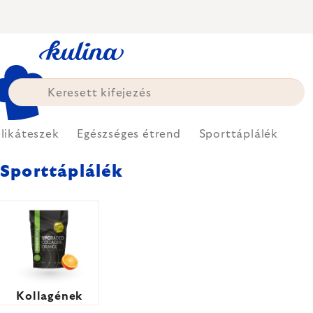
Ugrás
a
fő
tartalomhoz
likáteszek
Egészséges étrend
Sporttáplálék
Sporttáplálék
Kollagének