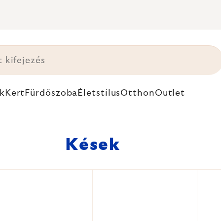
k
Kert
Fürdőszoba
Életstílus
Otthon
Outlet
Kések