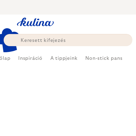
Ugrás
a
fő
tartalomhoz
őlap
Inspiráció
A tippjeink
Non-stick pans