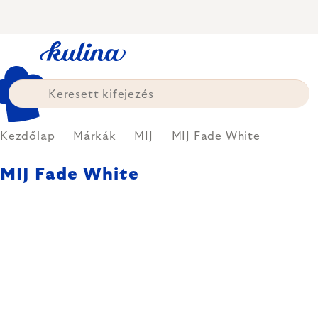
Ugrás
a
fő
tartalomhoz
Kezdőlap
Márkák
MIJ
MIJ Fade White
MIJ Fade White