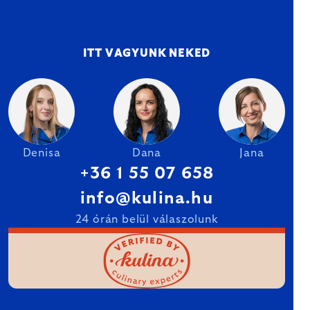
ITT VAGYUNK NEKED
Denisa
Dana
Jana
+36 1 55 07 658
info@kulina.hu
24 órán belül válaszolunk