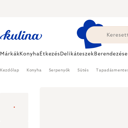
Ugrás
a
fő
tartalomhoz
Márkák
Konyha
Étkezés
Delikáteszek
Berendezése
Kezdőlap
Konyha
Serpenyők
Sütés
Tapadásmente