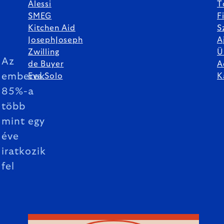
Alessi
T
SMEG
F
Kitchen Aid
S
JosephJoseph
A
Zwilling
Ü
Az
de Buyer
A
emberek
Eva Solo
K
85%-a
több
mint egy
éve
iratkozik
fel