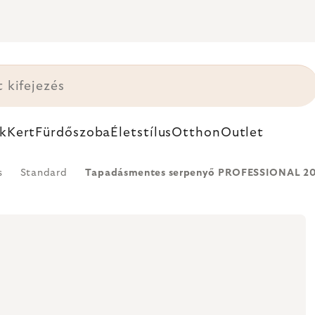
k
Kert
Fürdőszoba
Életstílus
Otthon
Outlet
s
Standard
Tapadásmentes serpenyő PROFESSIONAL 20 c