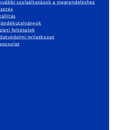
ovábbi szolgáltatások a megrendeléshez
izetés
zállítás
jándékutalványok
zleti feltételek
datvédelmi nyilatkozat
apcsolat