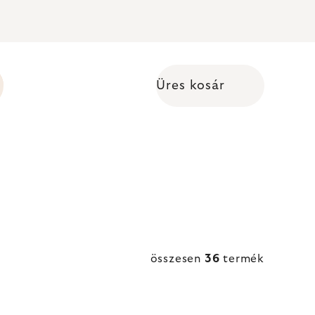
Üres kosár
Kosár
o
összesen
36
termék