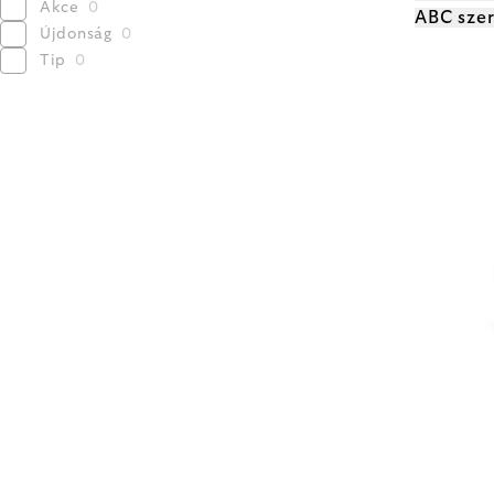
Akce
0
ABC szer
Újdonság
0
Tip
0
TERM
LISTÁ