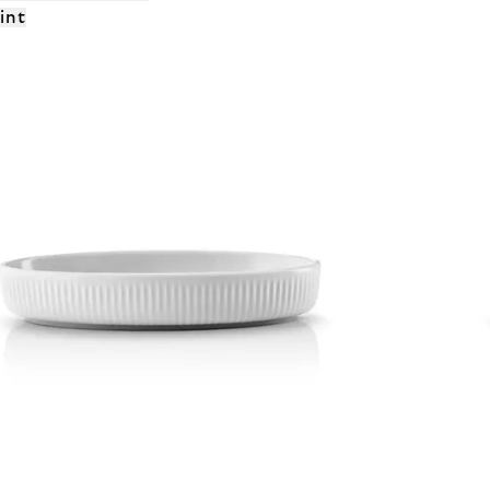
int
ÉKEK
JA