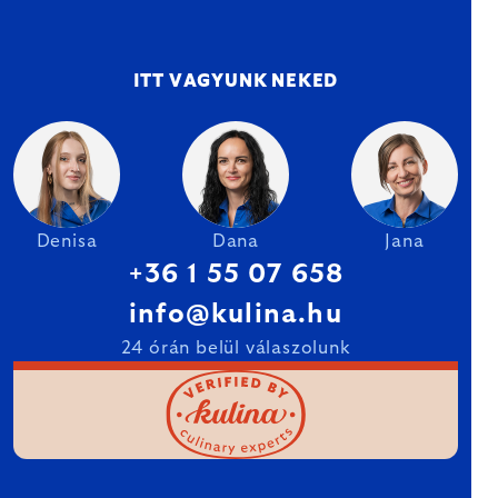
ITT VAGYUNK NEKED
Denisa
Dana
Jana
+36 1 55 07 658
info@kulina.hu
24 órán belül válaszolunk