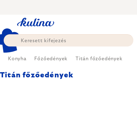
Ugrás
a
fő
tartalomhoz
p
Konyha
Főzőedények
Titán főzőedények
Titán főzőedények