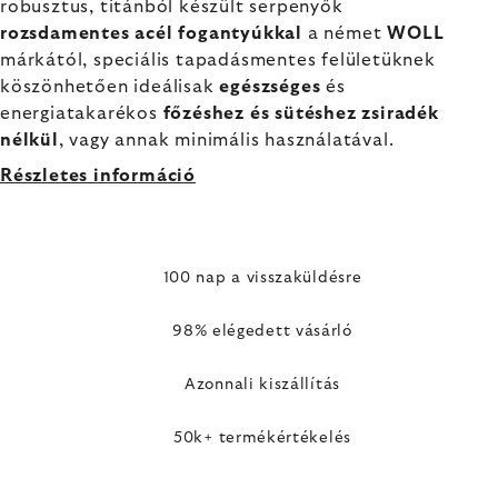
robusztus, titánból készült serpenyők
rozsdamentes acél fogantyúkkal
a német
WOLL
márkától, speciális tapadásmentes felületüknek
köszönhetően ideálisak
egészséges
és
energiatakarékos
főzéshez és sütéshez zsiradék
nélkül
, vagy annak minimális használatával.
Részletes információ
100 nap a visszaküldésre
98% elégedett vásárló
Azonnali kiszállítás
50k+ termékértékelés