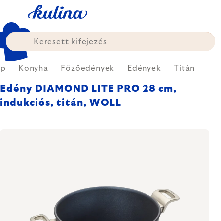
Ugrás
a
fő
tartalomhoz
ap
Konyha
Főzőedények
Edények
Titán
Edény DIAMOND LITE PRO 28 cm,
indukciós, titán, WOLL