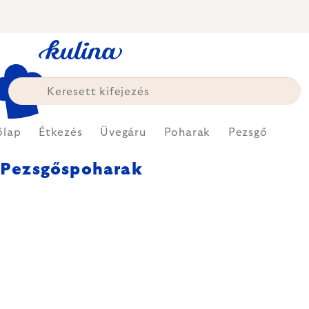
Ugrás
a
fő
tartalomhoz
őlap
Étkezés
Üvegáru
Poharak
Pezsgő
Pezsgőspoharak