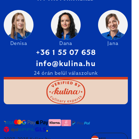
Denisa
Dana
Jana
+36 1 55 07 658
info@kulina.hu
24 órán belül válaszolunk