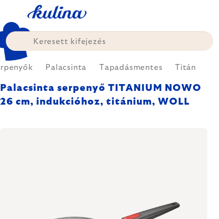
Ugrás
a
fő
tartalomhoz
erpenyők
Palacsinta
Tapadásmentes
Titán
Palacsinta serpenyő TITANIUM NOWO
26 cm, indukcióhoz, titánium, WOLL