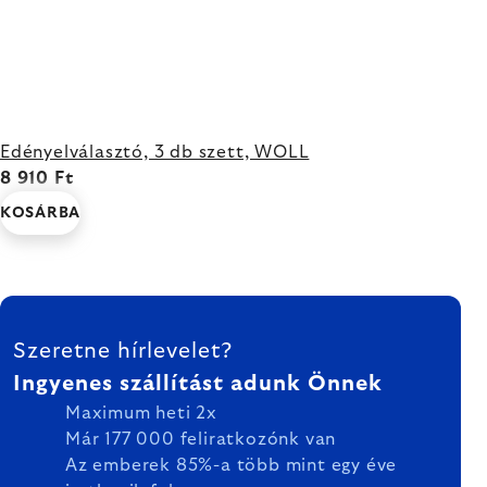
Edényelválasztó, 3 db szett, WOLL
8 910 Ft
KOSÁRBA
LÁBLÉC
Szeretne hírlevelet?
Ingyenes szállítást adunk Önnek
Maximum heti 2x
Már 177 000 feliratkozónk van
Az emberek 85%-a több mint egy éve