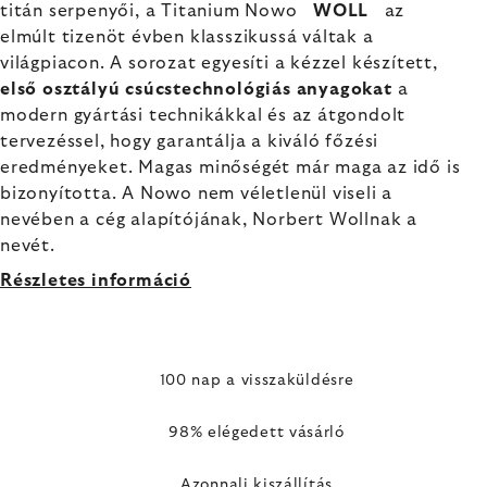
titán serpenyői, a Titanium Nowo
WOLL
az
elmúlt tizenöt évben klasszikussá váltak a
világpiacon. A sorozat egyesíti a kézzel készített,
első osztályú csúcstechnológiás anyagokat
a
modern gyártási technikákkal és az átgondolt
tervezéssel, hogy garantálja a kiváló főzési
eredményeket. Magas minőségét már maga az idő is
bizonyította. A Nowo nem véletlenül viseli a
nevében a cég alapítójának, Norbert Wollnak a
nevét.
Részletes információ
100 nap a visszaküldésre
98% elégedett vásárló
Azonnali kiszállítás