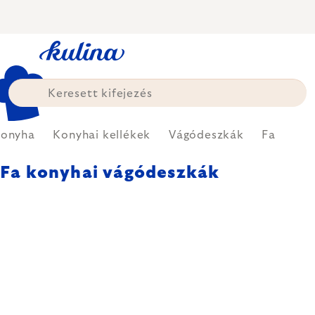
Ugrás
a
fő
tartalomhoz
onyha
Konyhai kellékek
Vágódeszkák
Fa
Fa konyhai vágódeszkák