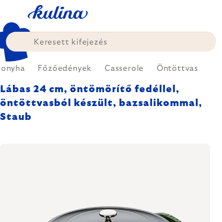
Ugrás
a
fő
tartalomhoz
Konyha
Főzőedények
Casserole
Öntöttvas
Lábas 24 cm, öntömörítő fedéllel,
öntöttvasból készült, bazsalikommal,
Staub