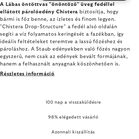
A Lábas öntöttvas "önöntöző" üveg fedéllel
ellátott párolóedény Chistera
biztosítja, hogy
bármi is főz benne, az ízletes és finom legyen.
"Chistera Drop-Structure” a fedél alsó oldalán
segíti a víz folyamatos keringését a fazékban, így
ideális feltételeket teremtve a lassú főzéshez és
pároláshoz. A Staub edényekben való főzés nagyon
egyszerű, nem csak az edények bevált formájának,
hanem a felhasznált anyagnak köszönhetően is.
Részletes információ
100 nap a visszaküldésre
98% elégedett vásárló
Azonnali kiszállítás