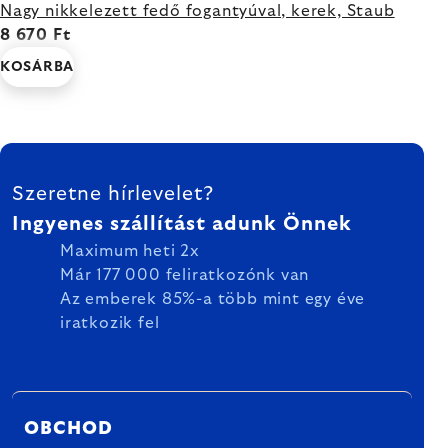
Nagy nikkelezett fedő fogantyúval, kerek, Staub
8 670 Ft
KOSÁRBA
LÁBLÉC
Szeretne hírlevelet?
Ingyenes szállítást adunk Önnek
Maximum heti 2x
Már 177 000 feliratkozónk van
Az emberek 85%-a több mint egy éve
iratkozik fel
OBCHOD