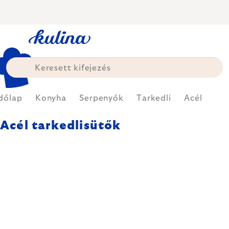
Ugrás
a
fő
tartalomhoz
dőlap
Konyha
Serpenyők
Tarkedli
Acél
Acél tarkedlisütők