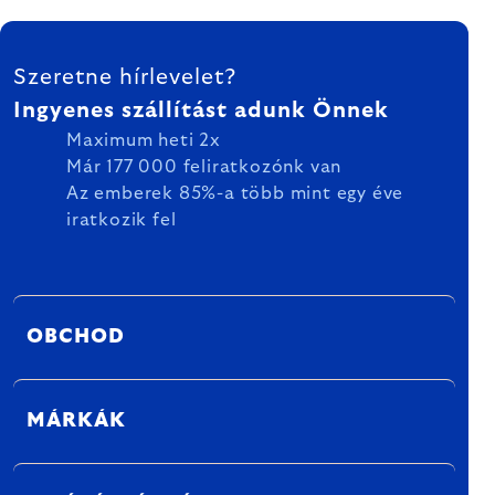
LÁBLÉC
Szeretne hírlevelet?
Ingyenes szállítást adunk Önnek
Maximum heti 2x
Már 177 000 feliratkozónk van
Az emberek 85%-a több mint egy éve
iratkozik fel
OBCHOD
MÁRKÁK