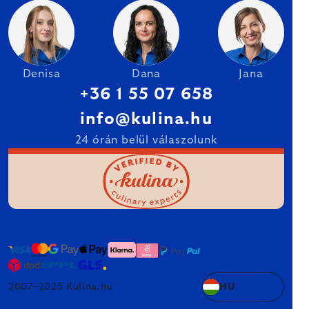
Denisa
Dana
Jana
+36 1 55 07 658
info@kulina.hu
24 órán belül válaszolunk
2007–2025 Kulina.hu
HU