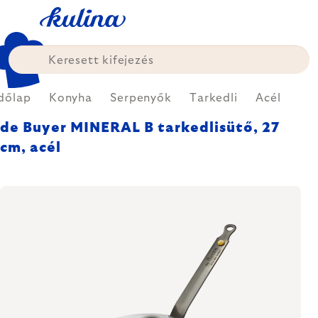
Ugrás
a
fő
tartalomhoz
dőlap
Konyha
Serpenyők
Tarkedli
Acél
de Buyer MINERAL B tarkedlisütő, 27
cm, acél