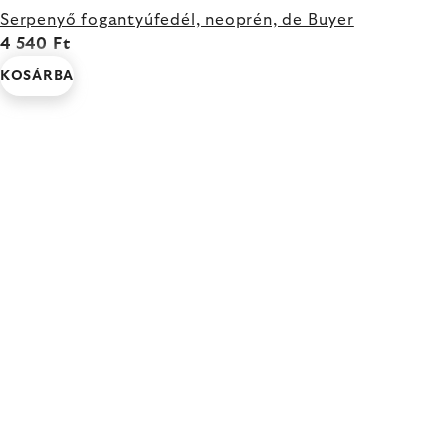
Serpenyő fogantyúfedél, neoprén, de Buyer
4 540 Ft
KOSÁRBA