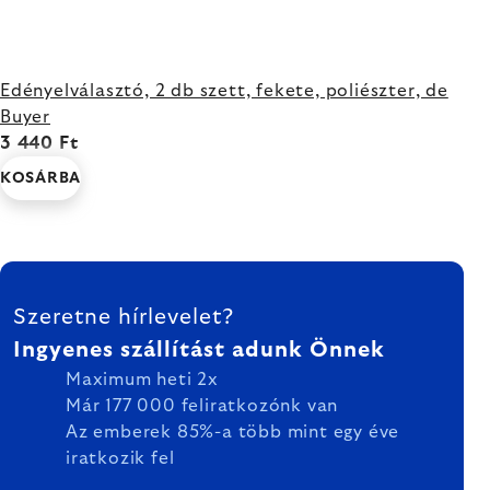
Edényelválasztó, 2 db szett, fekete, poliészter, de
Buyer
3 440 Ft
KOSÁRBA
LÁBLÉC
Szeretne hírlevelet?
Ingyenes szállítást adunk Önnek
Maximum heti 2x
Már 177 000 feliratkozónk van
Az emberek 85%-a több mint egy éve
iratkozik fel