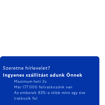
LÁBLÉC
Szeretne hírlevelet?
Ingyenes szállítást adunk Önnek
Maximum heti 2x
Már 177 000 feliratkozónk van
Az emberek 85%-a több mint egy éve
iratkozik fel