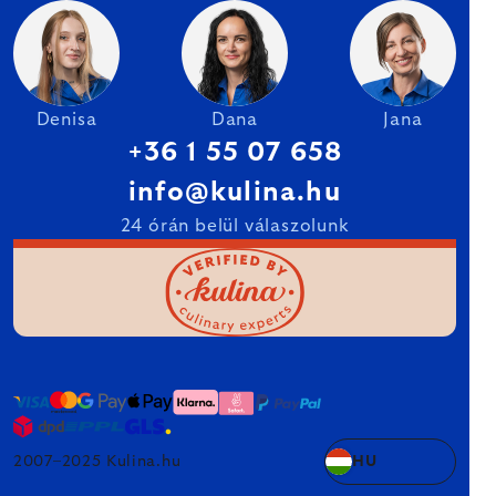
Denisa
Dana
Jana
+36 1 55 07 658
info@kulina.hu
24 órán belül válaszolunk
2007–2025 Kulina.hu
HU