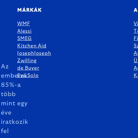
MÁRKÁK
A
WMF
V
Alessi
T
SMEG
F
Kitchen Aid
S
JosephJoseph
A
Zwilling
Ü
Az
de Buyer
A
emberek
Eva Solo
K
85%-a
több
mint egy
éve
iratkozik
fel