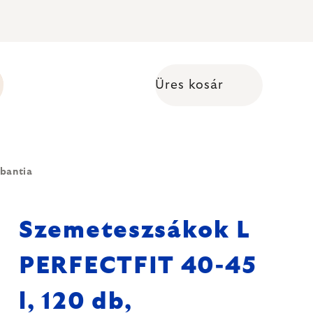
Üres kosár
Kosár
abantia
Szemeteszsákok L
PERFECTFIT 40-45
l, 120 db,