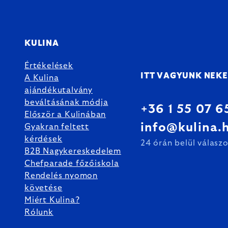
KULINA
Értékelések
ITT VAGYUNK NEK
A Kulina
ajándékutalvány
beváltásának módja
+36 1 55 07 6
Először a Kulinában
info@kulina.
Gyakran feltett
kérdések
24 órán belül válasz
B2B Nagykereskedelem
Chefparade főzőiskola
Rendelés nyomon
követése
Miért Kulina?
Rólunk