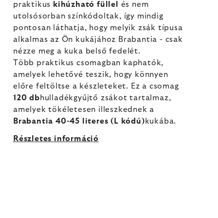
praktikus
kihúzható füllel
és nem
utolsósorban színkódoltak, így mindig
pontosan láthatja, hogy melyik zsák típusa
alkalmas az Ön kukájához Brabantia - csak
nézze meg a kuka belső fedelét.
Több praktikus csomagban kaphatók,
amelyek lehetővé teszik, hogy könnyen
előre feltöltse a készleteket. Ez a csomag
120 db
hulladékgyűjtő zsákot tartalmaz,
amelyek tökéletesen illeszkednek a
Brabantia 40-45 literes (L kódú)
kukába.
Részletes információ