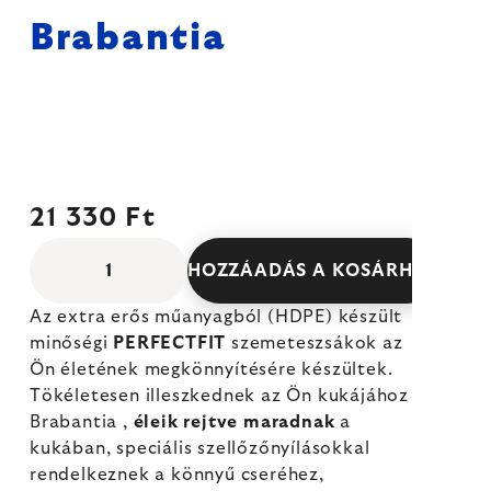
Brabantia
21 330 Ft
HOZZÁADÁS A KOSÁRHOZ
Az extra erős műanyagból (HDPE) készült
minőségi
PERFECTFIT
szemeteszsákok az
Ön életének megkönnyítésére készültek.
Tökéletesen illeszkednek az Ön kukájához
Brabantia ,
éleik rejtve maradnak
a
kukában, speciális szellőzőnyílásokkal
rendelkeznek a könnyű cseréhez,