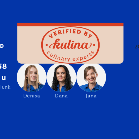
ED
2
58
hu
olunk
Denisa
Dana
Jana