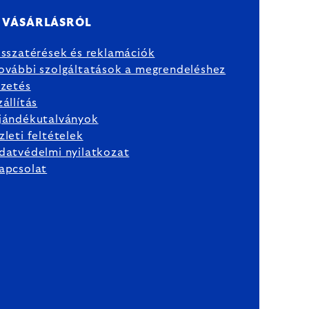
 VÁSÁRLÁSRÓL
isszatérések és reklamációk
ovábbi szolgáltatások a megrendeléshez
izetés
zállítás
jándékutalványok
zleti feltételek
datvédelmi nyilatkozat
apcsolat