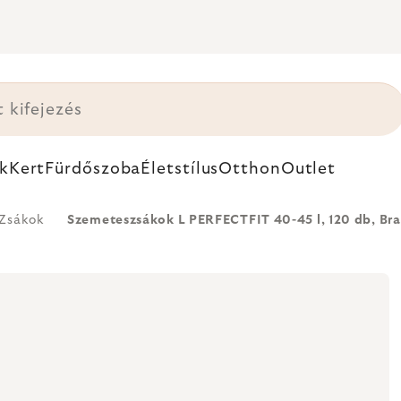
k
Kert
Fürdőszoba
Életstílus
Otthon
Outlet
Zsákok
Szemeteszsákok L PERFECTFIT 40-45 l, 120 db, Br