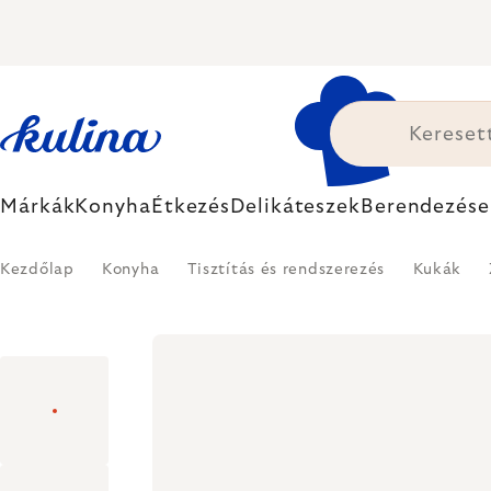
Ugrás
a
fő
tartalomhoz
Márkák
Konyha
Étkezés
Delikáteszek
Berendezése
Kezdőlap
Konyha
Tisztítás és rendszerezés
Kukák