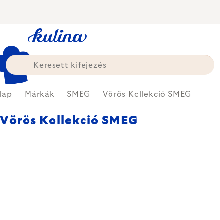
Ugrás
a
fő
tartalomhoz
lap
Márkák
SMEG
Vörös Kollekció SMEG
Vörös Kollekció SMEG