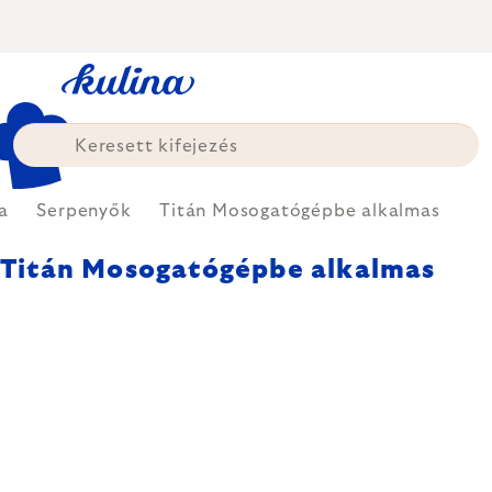
Ugrás
a
fő
tartalomhoz
a
Serpenyők
Titán Mosogatógépbe alkalmas
Titán Mosogatógépbe alkalmas