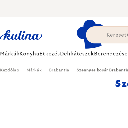
Ugrás
a
fő
tartalomhoz
Márkák
Konyha
Étkezés
Delikáteszek
Berendezése
Kezdőlap
Márkák
Brabantia
Szennyes kosár Brabanti
Sz