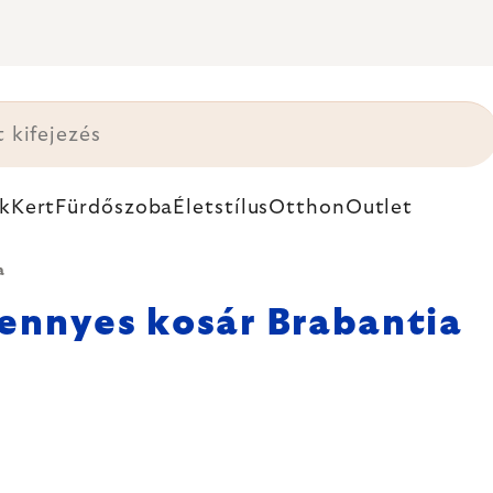
k
Kert
Fürdőszoba
Életstílus
Otthon
Outlet
a
ennyes kosár Brabantia