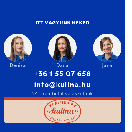
ITT VAGYUNK NEKED
Denisa
Dana
Jana
+36 1 55 07 658
info@kulina.hu
24 órán belül válaszolunk