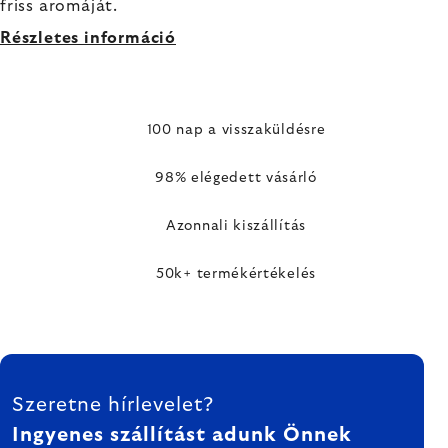
friss aromáját.
Részletes információ
100 nap a visszaküldésre
98% elégedett vásárló
Azonnali kiszállítás
50k+ termékértékelés
LÁBLÉC
Szeretne hírlevelet?
Ingyenes szállítást adunk Önnek