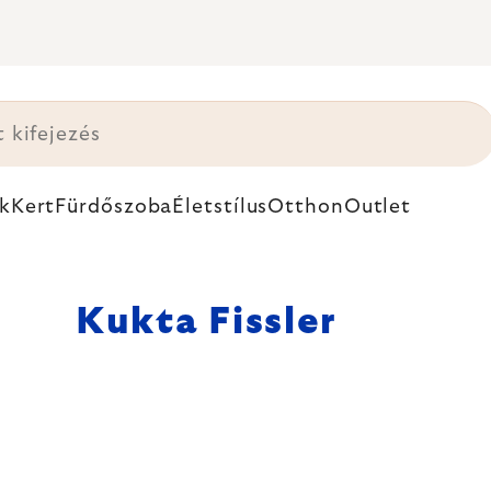
k
Kert
Fürdőszoba
Életstílus
Otthon
Outlet
Kukta Fissler