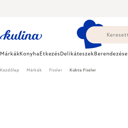
Ugrás
a
fő
tartalomhoz
Márkák
Konyha
Étkezés
Delikáteszek
Berendezése
Kezdőlap
Márkák
Fissler
Kukta Fissler