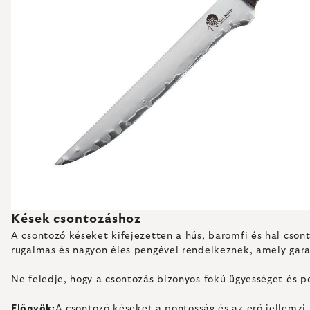
Kések csontozáshoz
A csontozó késeket kifejezetten a hús, baromfi és hal csont
rugalmas és nagyon éles pengével rendelkeznek, amely gara
Ne feledje, hogy a csontozás bizonyos fokú ügyességet és po
Előnyök:
A csontozó késeket a pontosság és az erő jellemzi,