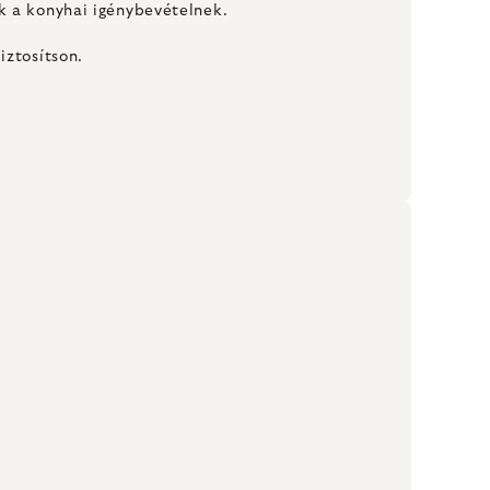
k a konyhai igénybevételnek.
iztosítson.