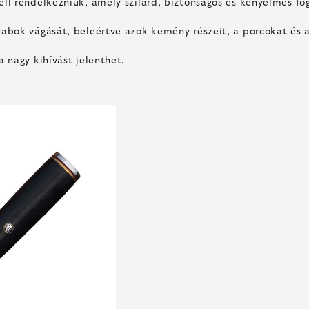
l rendelkezniük, amely szilárd, biztonságos és kényelmes fog
bok vágását, beleértve azok kemény részeit, a porcokat és a
 nagy kihívást jelenthet.