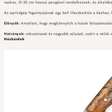
vaskos, 15-20 cm hosszú pengével rendelkeznek, és általáb
Az aprítógép fogantyújának úgy kell illeszkednie a kézhez,
Előnyök:
Amellett, hogy megkönnyítik a húsok felszeletelé
Hátrányok:
robusztusak és nagyobb súlyúak, ezért a velük 
Húsbárdok