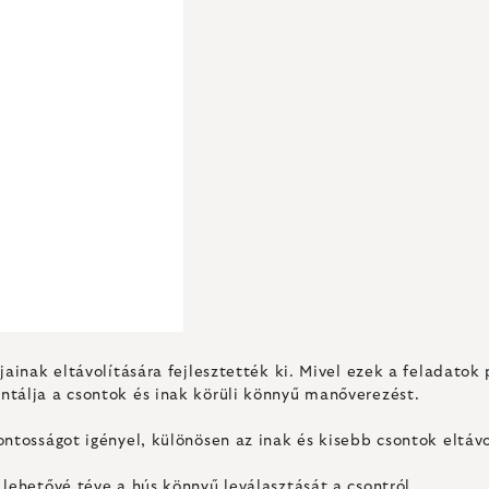
jainak eltávolítására fejlesztették ki. Mivel ezek a feladatok
ntálja a csontok és inak körüli könnyű manőverezést.
ntosságot igényel, különösen az inak és kisebb csontok eltávo
 lehetővé téve a hús könnyű leválasztását a csontról.