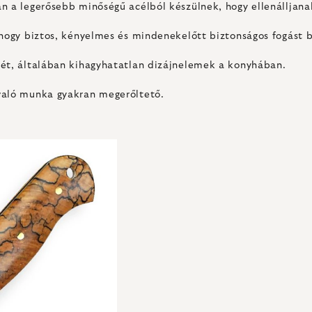
an a legerősebb minőségű acélból készülnek, hogy ellenálljana
 hogy biztos, kényelmes és mindenekelőtt biztonságos fogást b
sét, általában kihagyhatatlan dizájnelemek a konyhában.
való munka gyakran megerőltető.