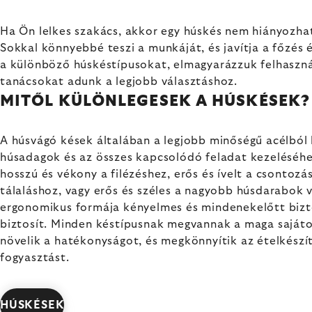
Ha Ön lelkes szakács, akkor egy húskés nem hiányozhat
Sokkal könnyebbé teszi a munkáját, és javítja a főzés
a különböző húskéstípusokat, elmagyarázzuk felhaszná
tanácsokat adunk a legjobb választáshoz.
MITŐL KÜLÖNLEGESEK A HÚSKÉSEK?
A húsvágó kések általában a legjobb minőségű acélból 
húsadagok és az összes kapcsolódó feladat kezeléséhe
hosszú és vékony a filézéshez, erős és ívelt a csontozá
tálaláshoz, vagy erős és széles a nagyobb húsdarabok 
ergonomikus formája kényelmes és mindenekelőtt bizt
biztosít. Minden késtípusnak megvannak a maga sajáto
növelik a hatékonyságot, és megkönnyítik az ételkészí
fogyasztást.
HÚSKÉSEK