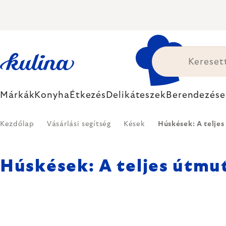
Ugrás
a
fő
tartalomhoz
Márkák
Konyha
Étkezés
Delikáteszek
Berendezése
Kezdőlap
Vásárlási segítség
Kések
Húskések: A teljes
Húskések: A teljes útmu