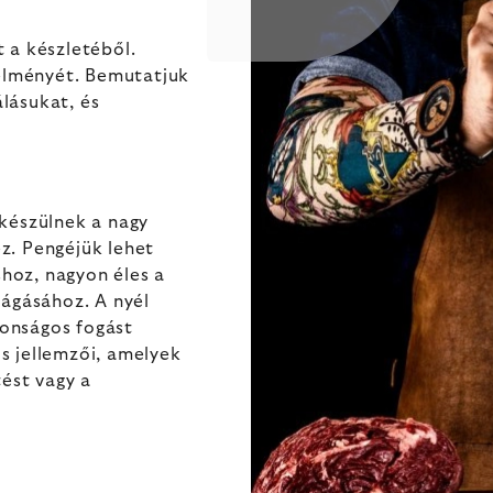
 a készletéből.
 élményét. Bemutatjuk
lásukat, és
készülnek a nagy
z. Pengéjük lehet
shoz, nagyon éles a
vágásához. A nyél
onságos fogást
s jellemzői, amelyek
tést vagy a