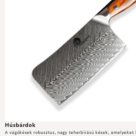
Húsbárdok
A vágókések robusztus, nagy teherbírású kések, amelyeket k