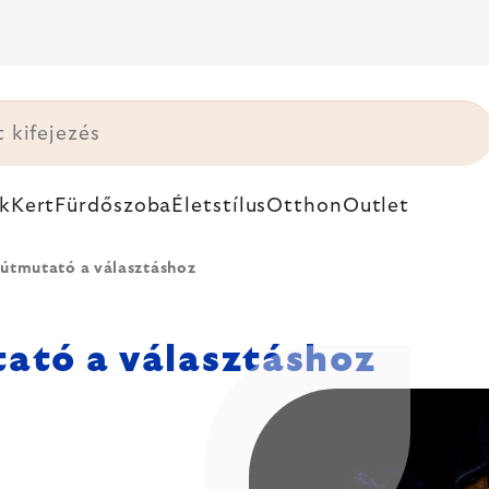
k
Kert
Fürdőszoba
Életstílus
Otthon
Outlet
 útmutató a választáshoz
tató a választáshoz