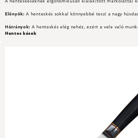
A henteskéseknek ergonomikusan kialakított markolattal kel
Előnyök:
A henteskés sokkal könnyebbé teszi a nagy húsdara
Hátrányok:
A henteskés elég nehéz, ezért a vele való munka
Hentes kések