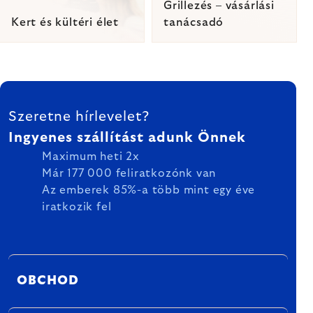
Grillezés – vásárlási
Kert és kültéri élet
tanácsadó
Listairányítás
LÁBLÉC
elemei
Szeretne hírlevelet?
Ingyenes szállítást adunk Önnek
Maximum heti 2x
Már 177 000 feliratkozónk van
Az emberek 85%-a több mint egy éve
iratkozik fel
OBCHOD