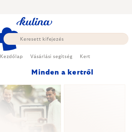
Ugrás
a
fő
tartalomhoz
Kezdőlap
Vásárlási segítség
Kert
Minden a kertről
CIKKEK
LISTÁJA