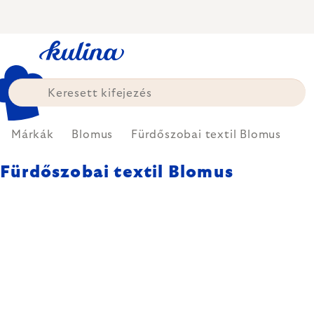
Ugrás
a
fő
tartalomhoz
Márkák
Blomus
Fürdőszobai textil Blomus
Fürdőszobai textil Blomus