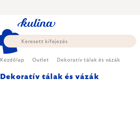
Ugrás
a
fő
tartalomhoz
Kezdőlap
Outlet
Dekoratív tálak és vázák
Dekoratív tálak és vázák