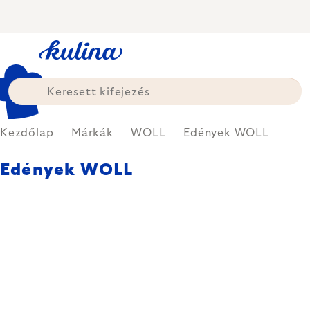
Ugrás
a
fő
tartalomhoz
Kezdőlap
Márkák
WOLL
Edények WOLL
Edények WOLL