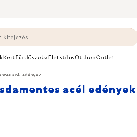
k
Kert
Fürdőszoba
Életstílus
Otthon
Outlet
ntes acél edények
sdamentes acél edények