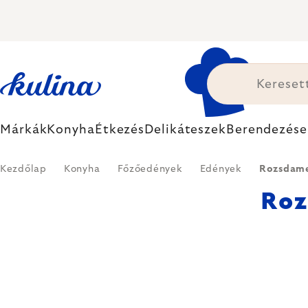
Ugrás
a
fő
tartalomhoz
Márkák
Konyha
Étkezés
Delikáteszek
Berendezése
Kezdőlap
Konyha
Főzőedények
Edények
Rozsdame
Roz