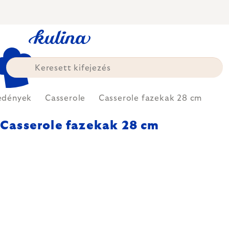
Ugrás
a
fő
tartalomhoz
edények
Casserole
Casserole fazekak 28 cm
Casserole fazekak 28 cm