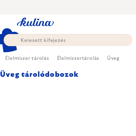
Ugrás
a
fő
tartalomhoz
Élelmiszer tárolás
Élelmiszertárolás
Üveg
Üveg tárolódobozok