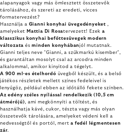
alapanyagok vagy más ömlesztett összetevők
tárolásához, és szereti az eredeti, vicces
formatervezést?
Használja a
Gianni konyhai üvegedényeket
,
amelyeket
Mattia Di Rosa
tervezett! Ezek
a
klasszikus konyhai befőttesüvegek modern
változata
és
minden konyhában
jól mutatnak.
Gianni teljes neve "Gianni, a szűkmarkú kisember",
és garantáltan mosolyt csal az arcodra minden
alkalommal, amikor kinyitod a tégelyt.
A 900 ml-es ételhordó
üvegből készült, és a belső
játékos részletek mellett színes fedeleivel is
lenyűgöz, például ebben az időtálló fekete színben.
Az edény széles nyílással rendelkezik (10,5 cm
átmérőjű)
, ami megkönnyíti a töltést, és
használhatja kávé, cukor, tészta vagy más olyan
összetevők tárolására, amelyeket védeni kell a
nedvességtől és portól, mert
a fedél légmentesen
zár
.