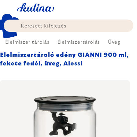
Ugrás
a
fő
tartalomhoz
Élelmiszer tárolás
Élelmiszertárolás
Üveg
Élelmiszertároló edény GIANNI 900 ml,
fekete fedél, üveg, Alessi