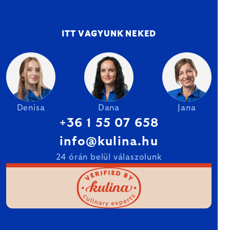
ITT VAGYUNK NEKED
Denisa
Dana
Jana
+36 1 55 07 658
info@kulina.hu
24 órán belül válaszolunk