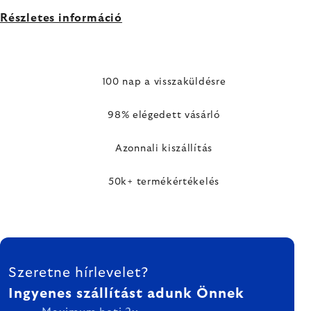
Részletes információ
100 nap a visszaküldésre
98% elégedett vásárló
Azonnali kiszállítás
50k+ termékértékelés
LÁBLÉC
Szeretne hírlevelet?
Ingyenes szállítást adunk Önnek