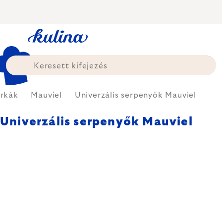
Ugrás
a
fő
tartalomhoz
rkák
Mauviel
Univerzális serpenyők Mauviel
Univerzális serpenyők Mauviel