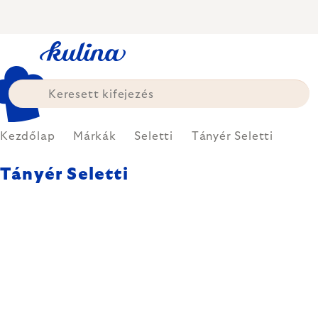
Ugrás
a
fő
tartalomhoz
Kezdőlap
Márkák
Seletti
Tányér Seletti
Tányér Seletti